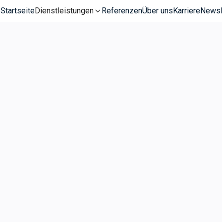
Startseite
Dienstleistungen
Referenzen
Über uns
Karriere
News

UR HLKS
en Ida